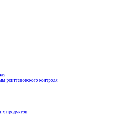
оля
мы рентгеновского контроля
их продуктов