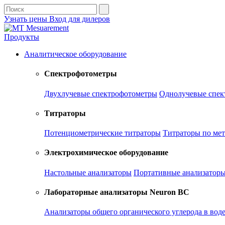
Узнать цены
Вход для дилеров
Продукты
Аналитическое оборудование
Спектрофотометры
Двухлучевые спектрофотометры
Однолучевые спек
Титраторы
Потенциометрические титраторы
Титраторы по ме
Электрохимическое оборудование
Настольные анализаторы
Портативные анализатор
Лабораторные анализаторы Neuron BC
Анализаторы общего органического углерода в вод