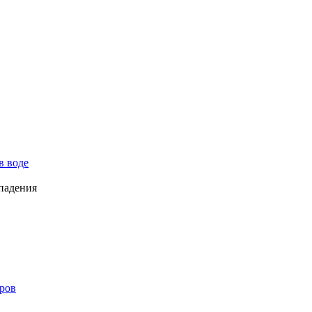
в воде
падения
ров