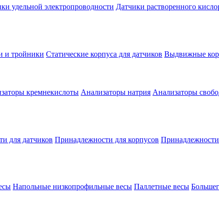
ки удельной электропроводности
Датчики растворенного кисло
и и тройники
Статические корпуса для датчиков
Выдвижные корп
заторы кремнекислоты
Анализаторы натрия
Анализаторы свобо
и для датчиков
Принадлежности для корпусов
Принадлежности
есы
Напольные низкопрофильные весы
Паллетные весы
Большег