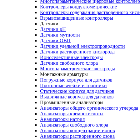
Многопараметрические цифровые контролле
Контроллеры кондуктометрические
Контроллеры содержания растворенного кисл
Взрывозащищенные контроллеры
Датчики
Датчики рН
Датчики мутности
Датчики ОВП
Датчики удельной электропроводности
Датчики растворенного кислорода
Ионоселективные электроды
Датчики свободного хлора
Многопараметрические электроды
Монтажные арматуры
Погружные корпуса для датчиков
Проточные ячейки и тройники
Статические корпуса для датчиков
Выдвижные корпуса для датчиков
Промышленные анализаторы
Анализаторы общего органического углерода
Анализаторы кремнекислоты
Анализаторы натрия
Анализаторы свободного хлора
Анализаторы концентрации ионов
Анализаторы растворенного озона