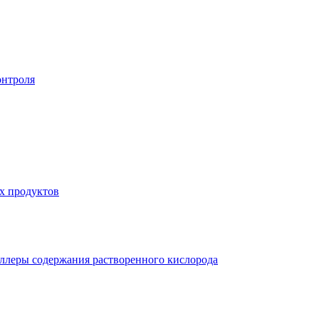
онтроля
х продуктов
ллеры содержания растворенного кислорода