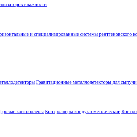
нализаторов влажности
ризонтальные и специализированные системы рентгеновского к
еталлодетекторы
Гравитационные металлодетекторы для сыпучи
фровые контроллеры
Контроллеры кондуктометрические
Контро