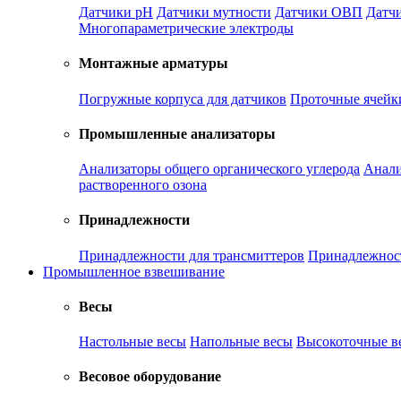
Датчики рН
Датчики мутности
Датчики ОВП
Датчи
Многопараметрические электроды
Монтажные арматуры
Погружные корпуса для датчиков
Проточные ячейк
Промышленные анализаторы
Анализаторы общего органического углерода
Анали
растворенного озона
Принадлежности
Принадлежности для трансмиттеров
Принадлежност
Промышленное взвешивание
Весы
Настольные весы
Напольные весы
Высокоточные в
Весовое оборудование