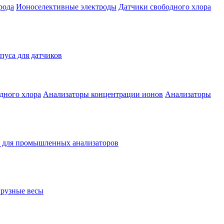
рода
Ионоселективные электроды
Датчики свободного хлора
уса для датчиков
дного хлора
Анализаторы концентрации ионов
Анализаторы
 для промышленных анализаторов
рузные весы