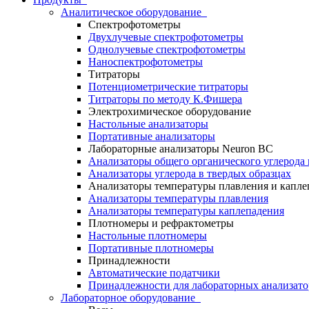
Аналитическое оборудование
Спектрофотометры
Двухлучевые спектрофотометры
Однолучевые спектрофотометры
Наноспектрофотометры
Титраторы
Потенциометрические титраторы
Титраторы по методу К.Фишера
Электрохимическое оборудование
Настольные анализаторы
Портативные анализаторы
Лабораторные анализаторы Neuron BC
Анализаторы общего органического углерода 
Анализаторы углерода в твердых образцах
Анализаторы температуры плавления и капле
Анализаторы температуры плавления
Анализаторы температуры каплепадения
Плотномеры и рефрактометры
Настольные плотномеры
Портативные плотномеры
Принадлежности
Автоматические податчики
Принадлежности для лабораторных анализато
Лабораторное оборудование