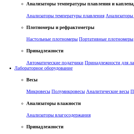
Анализаторы температуры плавления и каплепа
Анализаторы температуры плавления
Анализаторы 
Плотномеры и рефрактометры
Настольные плотномеры
Портативные плотномеры
Принадлежности
Автоматические податчики
Принадлежности для ла
Лабораторное оборудование
Весы
Микровесы
Полумикровесы
Аналитические весы
П
Анализаторы влажности
Анализаторы влагосодержания
Принадлежности