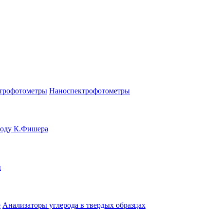
трофотометры
Наноспектрофотометры
тоду К.Фишера
ы
е
Анализаторы углерода в твердых образцах