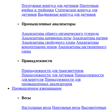
Погружные корпуса для датчиков
Проточные
ячейки и тройники
Статические корпуса для
датчиков
Выдвижные корпуса для датчиков
Промышленные анализаторы
Анализаторы общего органического углерода
Анализаторы кремнекислоты
Анализаторы натрия
Анализаторы свободного хлора
Анализаторы
концентрации ионов
Анализаторы растворенного
озона
Принадлежности
Принадлежности для трансмиттеров
Принадлежности для датчиков
Принадлежности
для корпусов
Принадлежности для
промышленных анализаторов
Промышленное взвешивание
Весы
Настольные весы
Напольные весы
Высокоточные