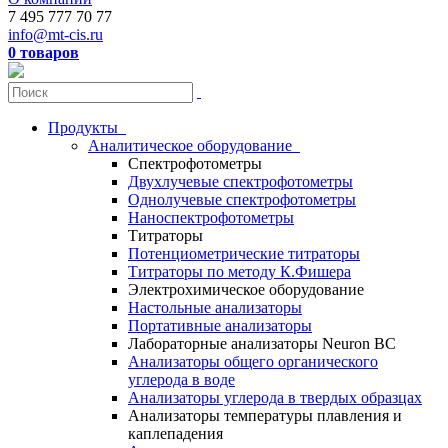
7 495 777 70 77
info@mt-cis.ru
0 товаров
Продукты
Аналитическое оборудование
Спектрофотометры
Двухлучевые спектрофотометры
Однолучевые спектрофотометры
Наноспектрофотометры
Титраторы
Потенциометрические титраторы
Титраторы по методу К.Фишера
Электрохимическое оборудование
Настольные анализаторы
Портативные анализаторы
Лабораторные анализаторы Neuron BC
Анализаторы общего органического
углерода в воде
Анализаторы углерода в твердых образцах
Анализаторы температуры плавления и
каплепадения