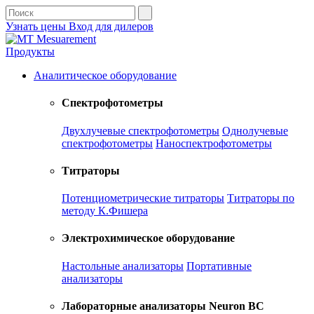
Узнать цены
Вход для дилеров
Продукты
Аналитическое оборудование
Спектрофотометры
Двухлучевые спектрофотометры
Однолучевые
спектрофотометры
Наноспектрофотометры
Титраторы
Потенциометрические титраторы
Титраторы по
методу К.Фишера
Электрохимическое оборудование
Настольные анализаторы
Портативные
анализаторы
Лабораторные анализаторы Neuron BC