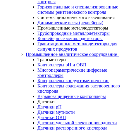
контроля
Горизонтальные и специализированные
системы рентгеновского контроля
Системы динамического взвешивания
Динамические весы (чеквейеры)
Промышленные металлодетекторы
Трубопроводные металлодетекторы
Конвейерные металлодетекторы
Гравитационные металлодетекторы для
сыпучих продуктов
Промышленное аналитическое оборудование
Трансмиттеры
Контроллеры рН и ОВП
Многопараметрические цифровые
контроллеры
Контроллеры кондуктометрические
Контроллеры содержания растворенного
кислорода
Взрывозащищенные контроллеры
Датчики
Датчики рН
Датчики мутности
Датчики ОВП
Датчики удельной электропроводности
Датчики растворенного кислорода