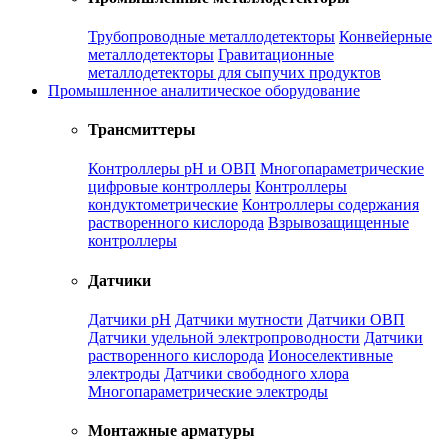
Трубопроводные металлодетекторы
Конвейерные
металлодетекторы
Гравитационные
металлодетекторы для сыпучих продуктов
Промышленное аналитическое оборудование
Трансмиттеры
Контроллеры рН и ОВП
Многопараметрические
цифровые контроллеры
Контроллеры
кондуктометрические
Контроллеры содержания
растворенного кислорода
Взрывозащищенные
контроллеры
Датчики
Датчики рН
Датчики мутности
Датчики ОВП
Датчики удельной электропроводности
Датчики
растворенного кислорода
Ионоселективные
электроды
Датчики свободного хлора
Многопараметрические электроды
Монтажные арматуры