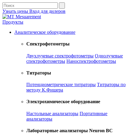
Узнать цены
Вход для дилеров
Продукты
Аналитическое оборудование
Спектрофотометры
Двухлучевые спектрофотометры
Однолучевые
спектрофотометры
Наноспектрофотометры
Титраторы
Потенциометрические титраторы
Титраторы по
методу К.Фишера
Электрохимическое оборудование
Настольные анализаторы
Портативные
анализаторы
Лабораторные анализаторы Neuron BC