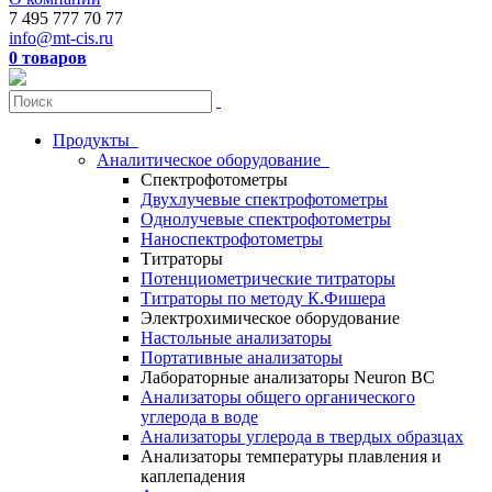
7 495 777 70 77
info@mt-cis.ru
0 товаров
Продукты
Аналитическое оборудование
Спектрофотометры
Двухлучевые спектрофотометры
Однолучевые спектрофотометры
Наноспектрофотометры
Титраторы
Потенциометрические титраторы
Титраторы по методу К.Фишера
Электрохимическое оборудование
Настольные анализаторы
Портативные анализаторы
Лабораторные анализаторы Neuron BC
Анализаторы общего органического
углерода в воде
Анализаторы углерода в твердых образцах
Анализаторы температуры плавления и
каплепадения