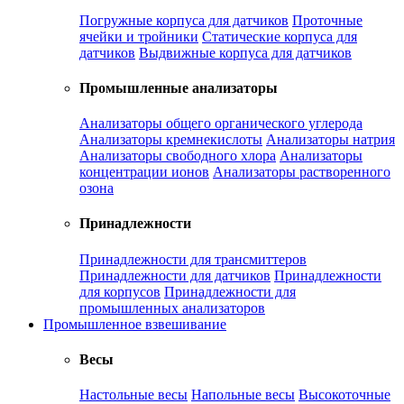
Погружные корпуса для датчиков
Проточные
ячейки и тройники
Статические корпуса для
датчиков
Выдвижные корпуса для датчиков
Промышленные анализаторы
Анализаторы общего органического углерода
Анализаторы кремнекислоты
Анализаторы натрия
Анализаторы свободного хлора
Анализаторы
концентрации ионов
Анализаторы растворенного
озона
Принадлежности
Принадлежности для трансмиттеров
Принадлежности для датчиков
Принадлежности
для корпусов
Принадлежности для
промышленных анализаторов
Промышленное взвешивание
Весы
Настольные весы
Напольные весы
Высокоточные