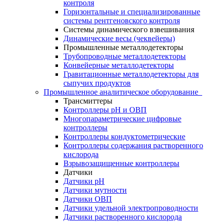
контроля
Горизонтальные и специализированные
системы рентгеновского контроля
Системы динамического взвешивания
Динамические весы (чеквейеры)
Промышленные металлодетекторы
Трубопроводные металлодетекторы
Конвейерные металлодетекторы
Гравитационные металлодетекторы для
сыпучих продуктов
Промышленное аналитическое оборудование
Трансмиттеры
Контроллеры рН и ОВП
Многопараметрические цифровые
контроллеры
Контроллеры кондуктометрические
Контроллеры содержания растворенного
кислорода
Взрывозащищенные контроллеры
Датчики
Датчики рН
Датчики мутности
Датчики ОВП
Датчики удельной электропроводности
Датчики растворенного кислорода