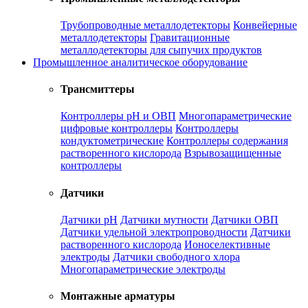
Трубопроводные металлодетекторы
Конвейерные
металлодетекторы
Гравитационные
металлодетекторы для сыпучих продуктов
Промышленное аналитическое оборудование
Трансмиттеры
Контроллеры рН и ОВП
Многопараметрические
цифровые контроллеры
Контроллеры
кондуктометрические
Контроллеры содержания
растворенного кислорода
Взрывозащищенные
контроллеры
Датчики
Датчики рН
Датчики мутности
Датчики ОВП
Датчики удельной электропроводности
Датчики
растворенного кислорода
Ионоселективные
электроды
Датчики свободного хлора
Многопараметрические электроды
Монтажные арматуры