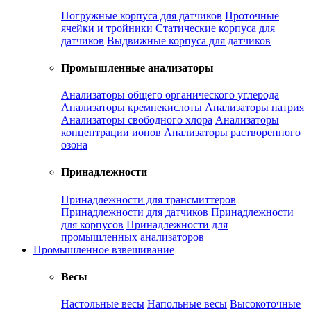
Погружные корпуса для датчиков
Проточные
ячейки и тройники
Статические корпуса для
датчиков
Выдвижные корпуса для датчиков
Промышленные анализаторы
Анализаторы общего органического углерода
Анализаторы кремнекислоты
Анализаторы натрия
Анализаторы свободного хлора
Анализаторы
концентрации ионов
Анализаторы растворенного
озона
Принадлежности
Принадлежности для трансмиттеров
Принадлежности для датчиков
Принадлежности
для корпусов
Принадлежности для
промышленных анализаторов
Промышленное взвешивание
Весы
Настольные весы
Напольные весы
Высокоточные