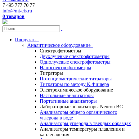
7 495 777 70 77
info@mt-cis.ru
0 товаров
Продукты
Аналитическое оборудование
Спектрофотометры
Двухлучевые спектрофотометры
Однолучевые спектрофотометры
Наноспектрофотометры
Титраторы
Потенциометрические титраторы
Титраторы по методу К.Фишера
Электрохимическое оборудование
Настольные анализаторы
Портативные анализаторы
Лабораторные анализаторы Neuron BC
Анализаторы общего органического
углерода в воде
Анализаторы углерода в твердых образцах
Анализаторы температуры плавления и
каплепадения