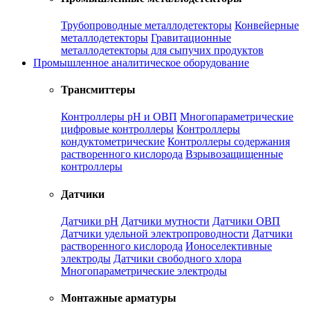
Трубопроводные металлодетекторы
Конвейерные
металлодетекторы
Гравитационные
металлодетекторы для сыпучих продуктов
Промышленное аналитическое оборудование
Трансмиттеры
Контроллеры рН и ОВП
Многопараметрические
цифровые контроллеры
Контроллеры
кондуктометрические
Контроллеры содержания
растворенного кислорода
Взрывозащищенные
контроллеры
Датчики
Датчики рН
Датчики мутности
Датчики ОВП
Датчики удельной электропроводности
Датчики
растворенного кислорода
Ионоселективные
электроды
Датчики свободного хлора
Многопараметрические электроды
Монтажные арматуры