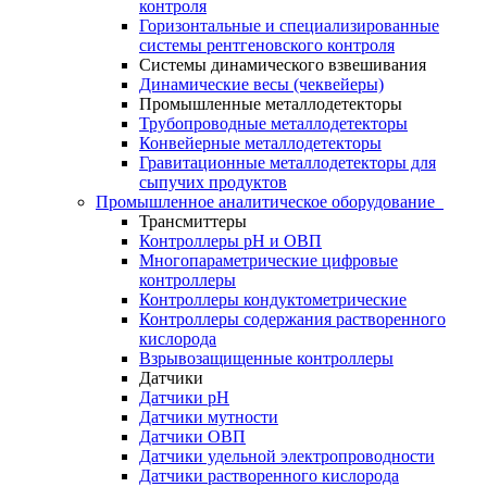
контроля
Горизонтальные и специализированные
системы рентгеновского контроля
Системы динамического взвешивания
Динамические весы (чеквейеры)
Промышленные металлодетекторы
Трубопроводные металлодетекторы
Конвейерные металлодетекторы
Гравитационные металлодетекторы для
сыпучих продуктов
Промышленное аналитическое оборудование
Трансмиттеры
Контроллеры рН и ОВП
Многопараметрические цифровые
контроллеры
Контроллеры кондуктометрические
Контроллеры содержания растворенного
кислорода
Взрывозащищенные контроллеры
Датчики
Датчики рН
Датчики мутности
Датчики ОВП
Датчики удельной электропроводности
Датчики растворенного кислорода