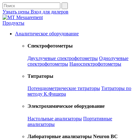
Узнать цены
Вход для дилеров
Продукты
Аналитическое оборудование
Спектрофотометры
Двухлучевые спектрофотометры
Однолучевые
спектрофотометры
Наноспектрофотометры
Титраторы
Потенциометрические титраторы
Титраторы по
методу К.Фишера
Электрохимическое оборудование
Настольные анализаторы
Портативные
анализаторы
Лабораторные анализаторы Neuron BC