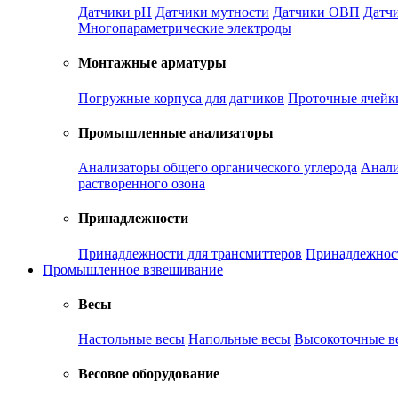
Датчики рН
Датчики мутности
Датчики ОВП
Датчи
Многопараметрические электроды
Монтажные арматуры
Погружные корпуса для датчиков
Проточные ячейк
Промышленные анализаторы
Анализаторы общего органического углерода
Анали
растворенного озона
Принадлежности
Принадлежности для трансмиттеров
Принадлежност
Промышленное взвешивание
Весы
Настольные весы
Напольные весы
Высокоточные в
Весовое оборудование