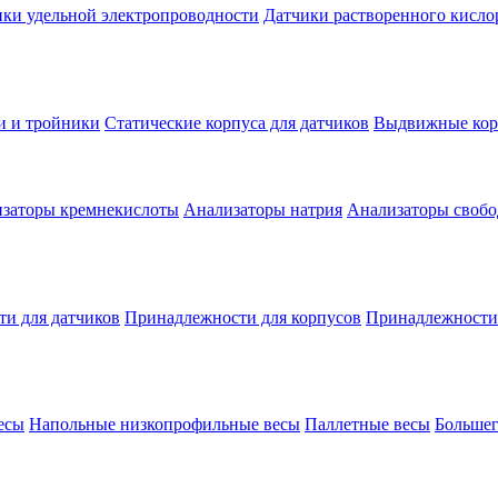
ки удельной электропроводности
Датчики растворенного кисло
и и тройники
Статические корпуса для датчиков
Выдвижные корп
заторы кремнекислоты
Анализаторы натрия
Анализаторы свобо
и для датчиков
Принадлежности для корпусов
Принадлежности
есы
Напольные низкопрофильные весы
Паллетные весы
Большег