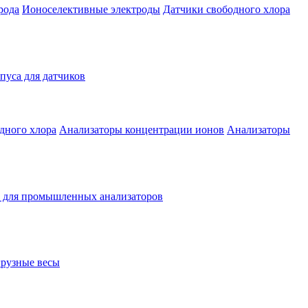
рода
Ионоселективные электроды
Датчики свободного хлора
уса для датчиков
дного хлора
Анализаторы концентрации ионов
Анализаторы
 для промышленных анализаторов
рузные весы