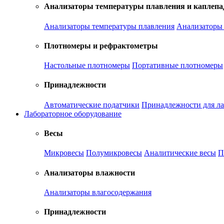
Анализаторы температуры плавления и каплепа
Анализаторы температуры плавления
Анализаторы 
Плотномеры и рефрактометры
Настольные плотномеры
Портативные плотномеры
Принадлежности
Автоматические податчики
Принадлежности для ла
Лабораторное оборудование
Весы
Микровесы
Полумикровесы
Аналитические весы
П
Анализаторы влажности
Анализаторы влагосодержания
Принадлежности