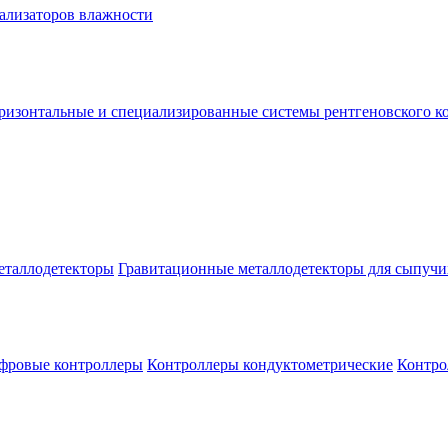
нализаторов влажности
ризонтальные и специализированные системы рентгеновского к
еталлодетекторы
Гравитационные металлодетекторы для сыпучи
фровые контроллеры
Контроллеры кондуктометрические
Контро