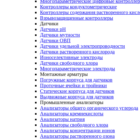
Многопараметрические цифровые контролле
Контроллеры кондуктометрические
Контроллеры содержания растворенного кисл
Взрывозащищенные контроллеры
Датчики
Датчики рН
Датчики мутности
Датчики ОВП
Датчики удельной электропроводности
Датчики растворенного кислорода
Ионоселективные электроды
Датчики свободного хлора
Многопараметрические электроды
Монтажные арматуры
Погружные корпуса для датчиков
Проточные ячейки и тройники
Статические корпуса для датчиков
Выдвижные корпуса для датчиков
Промышленные анализаторы
Анализаторы общего органического углерода
Анализаторы кремнекислоты
Анализаторы натрия
Анализаторы свободного хлора
Анализаторы концентрации ионов
Анализаторы растворенного озона