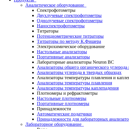
Аналитическое оборудование
Спектрофотометры
Двухлучевые спектрофотометры
Однолучевые спектрофотометры
Наноспектрофотометры
Титраторы
Потенциометрические титраторы
Титраторы по методу К.Фишера
Электрохимическое оборудование
Настольные анализаторы
Портативные анализаторы
Лабораторные анализаторы Neuron BC
Анализаторы общего органического углерода 
Анализаторы углерода в твердых образцах
Анализаторы температуры плавления и капле
Анализаторы температуры плавления
Анализаторы температуры каплепадения
Плотномеры и рефрактометры
Настольные плотномеры
Портативные плотномеры
Принадлежности
Автоматические податчики
Принадлежности для лабораторных анализато
Лабораторное оборудование