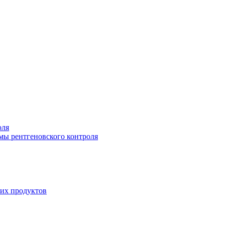
оля
мы рентгеновского контроля
их продуктов