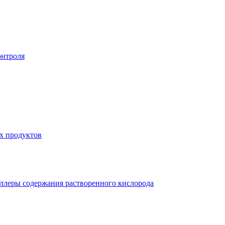
онтроля
х продуктов
ллеры содержания растворенного кислорода