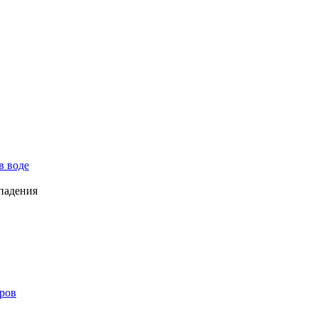
в воде
падения
ров