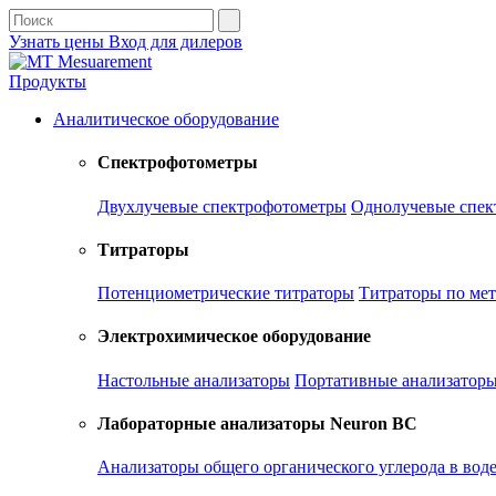
Узнать цены
Вход для дилеров
Продукты
Аналитическое оборудование
Спектрофотометры
Двухлучевые спектрофотометры
Однолучевые спек
Титраторы
Потенциометрические титраторы
Титраторы по ме
Электрохимическое оборудование
Настольные анализаторы
Портативные анализатор
Лабораторные анализаторы Neuron BC
Анализаторы общего органического углерода в вод