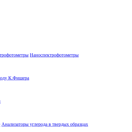
трофотометры
Наноспектрофотометры
тоду К.Фишера
ы
е
Анализаторы углерода в твердых образцах