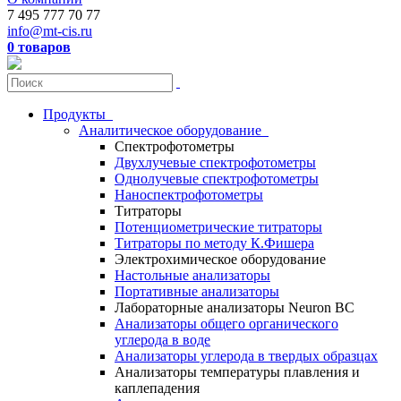
7 495 777 70 77
info@mt-cis.ru
0 товаров
Продукты
Аналитическое оборудование
Спектрофотометры
Двухлучевые спектрофотометры
Однолучевые спектрофотометры
Наноспектрофотометры
Титраторы
Потенциометрические титраторы
Титраторы по методу К.Фишера
Электрохимическое оборудование
Настольные анализаторы
Портативные анализаторы
Лабораторные анализаторы Neuron BC
Анализаторы общего органического
углерода в воде
Анализаторы углерода в твердых образцах
Анализаторы температуры плавления и
каплепадения