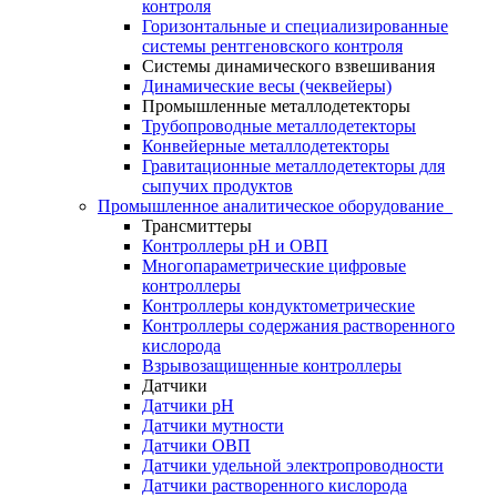
контроля
Горизонтальные и специализированные
системы рентгеновского контроля
Системы динамического взвешивания
Динамические весы (чеквейеры)
Промышленные металлодетекторы
Трубопроводные металлодетекторы
Конвейерные металлодетекторы
Гравитационные металлодетекторы для
сыпучих продуктов
Промышленное аналитическое оборудование
Трансмиттеры
Контроллеры рН и ОВП
Многопараметрические цифровые
контроллеры
Контроллеры кондуктометрические
Контроллеры содержания растворенного
кислорода
Взрывозащищенные контроллеры
Датчики
Датчики рН
Датчики мутности
Датчики ОВП
Датчики удельной электропроводности
Датчики растворенного кислорода