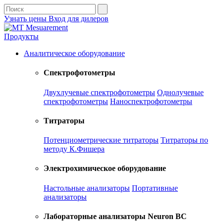
Узнать цены
Вход для дилеров
Продукты
Аналитическое оборудование
Спектрофотометры
Двухлучевые спектрофотометры
Однолучевые
спектрофотометры
Наноспектрофотометры
Титраторы
Потенциометрические титраторы
Титраторы по
методу К.Фишера
Электрохимическое оборудование
Настольные анализаторы
Портативные
анализаторы
Лабораторные анализаторы Neuron BC