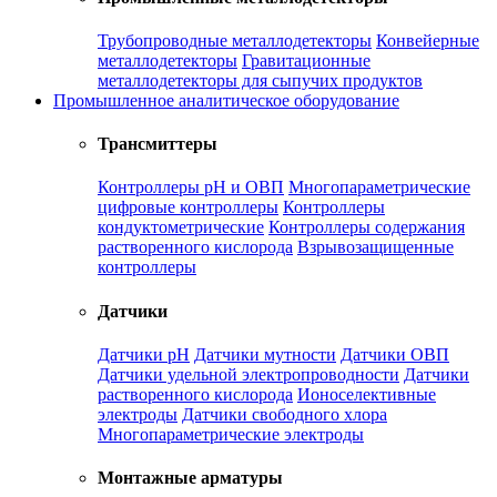
Трубопроводные металлодетекторы
Конвейерные
металлодетекторы
Гравитационные
металлодетекторы для сыпучих продуктов
Промышленное аналитическое оборудование
Трансмиттеры
Контроллеры рН и ОВП
Многопараметрические
цифровые контроллеры
Контроллеры
кондуктометрические
Контроллеры содержания
растворенного кислорода
Взрывозащищенные
контроллеры
Датчики
Датчики рН
Датчики мутности
Датчики ОВП
Датчики удельной электропроводности
Датчики
растворенного кислорода
Ионоселективные
электроды
Датчики свободного хлора
Многопараметрические электроды
Монтажные арматуры