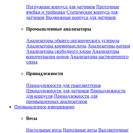
Погружные корпуса для датчиков
Проточные
ячейки и тройники
Статические корпуса для
датчиков
Выдвижные корпуса для датчиков
Промышленные анализаторы
Анализаторы общего органического углерода
Анализаторы кремнекислоты
Анализаторы натрия
Анализаторы свободного хлора
Анализаторы
концентрации ионов
Анализаторы растворенного
озона
Принадлежности
Принадлежности для трансмиттеров
Принадлежности для датчиков
Принадлежности
для корпусов
Принадлежности для
промышленных анализаторов
Промышленное взвешивание
Весы
Настольные весы
Напольные весы
Высокоточные