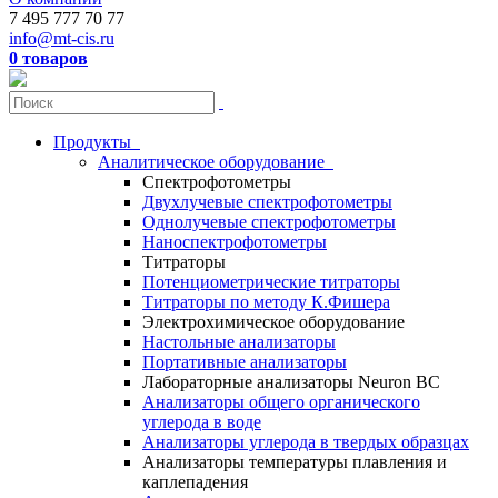
7 495 777 70 77
info@mt-cis.ru
0 товаров
Продукты
Аналитическое оборудование
Спектрофотометры
Двухлучевые спектрофотометры
Однолучевые спектрофотометры
Наноспектрофотометры
Титраторы
Потенциометрические титраторы
Титраторы по методу К.Фишера
Электрохимическое оборудование
Настольные анализаторы
Портативные анализаторы
Лабораторные анализаторы Neuron BC
Анализаторы общего органического
углерода в воде
Анализаторы углерода в твердых образцах
Анализаторы температуры плавления и
каплепадения