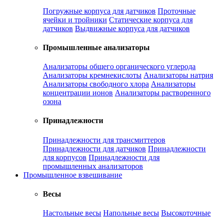
Погружные корпуса для датчиков
Проточные
ячейки и тройники
Статические корпуса для
датчиков
Выдвижные корпуса для датчиков
Промышленные анализаторы
Анализаторы общего органического углерода
Анализаторы кремнекислоты
Анализаторы натрия
Анализаторы свободного хлора
Анализаторы
концентрации ионов
Анализаторы растворенного
озона
Принадлежности
Принадлежности для трансмиттеров
Принадлежности для датчиков
Принадлежности
для корпусов
Принадлежности для
промышленных анализаторов
Промышленное взвешивание
Весы
Настольные весы
Напольные весы
Высокоточные