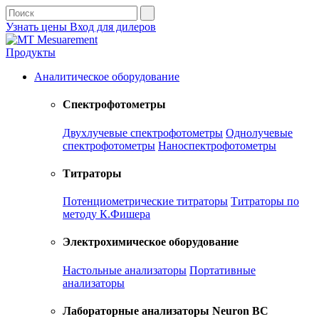
Узнать цены
Вход для дилеров
Продукты
Аналитическое оборудование
Спектрофотометры
Двухлучевые спектрофотометры
Однолучевые
спектрофотометры
Наноспектрофотометры
Титраторы
Потенциометрические титраторы
Титраторы по
методу К.Фишера
Электрохимическое оборудование
Настольные анализаторы
Портативные
анализаторы
Лабораторные анализаторы Neuron BC