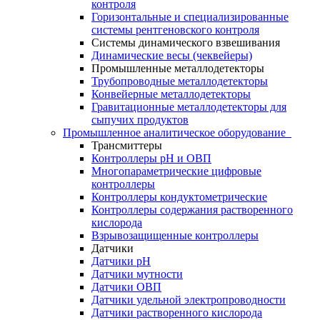
контроля
Горизонтальные и специализированные
системы рентгеновского контроля
Системы динамического взвешивания
Динамические весы (чеквейеры)
Промышленные металлодетекторы
Трубопроводные металлодетекторы
Конвейерные металлодетекторы
Гравитационные металлодетекторы для
сыпучих продуктов
Промышленное аналитическое оборудование
Трансмиттеры
Контроллеры рН и ОВП
Многопараметрические цифровые
контроллеры
Контроллеры кондуктометрические
Контроллеры содержания растворенного
кислорода
Взрывозащищенные контроллеры
Датчики
Датчики рН
Датчики мутности
Датчики ОВП
Датчики удельной электропроводности
Датчики растворенного кислорода