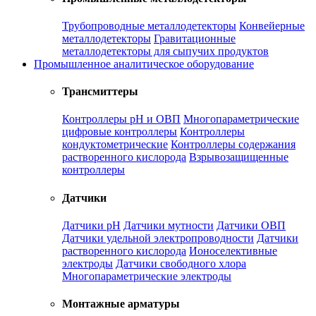
Трубопроводные металлодетекторы
Конвейерные
металлодетекторы
Гравитационные
металлодетекторы для сыпучих продуктов
Промышленное аналитическое оборудование
Трансмиттеры
Контроллеры рН и ОВП
Многопараметрические
цифровые контроллеры
Контроллеры
кондуктометрические
Контроллеры содержания
растворенного кислорода
Взрывозащищенные
контроллеры
Датчики
Датчики рН
Датчики мутности
Датчики ОВП
Датчики удельной электропроводности
Датчики
растворенного кислорода
Ионоселективные
электроды
Датчики свободного хлора
Многопараметрические электроды
Монтажные арматуры