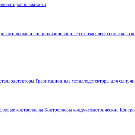
нализаторов влажности
ризонтальные и специализированные системы рентгеновского к
еталлодетекторы
Гравитационные металлодетекторы для сыпучи
фровые контроллеры
Контроллеры кондуктометрические
Контро