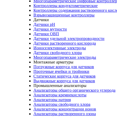
Многопараметрические цифровые контролле
Контроллеры кондуктометрические
Контроллеры содержания растворенного кисл
Взрывозащищенные контроллеры
Датчики
Датчики рН
Датчики мутности
Датчики ОВП
Датчики удельной электропроводности
Датчики растворенного кислорода
Ионоселективные электроды
Датчики свободного хлора
Многопараметрические электроды
Монтажные арматуры
Погружные корпуса для датчиков
Проточные ячейки и тройники
Статические корпуса для датчиков
Выдвижные корпуса для датчиков
Промышленные анализаторы
Анализаторы общего органического углерода
Анализаторы кремнекислоты
Анализаторы натрия
Анализаторы свободного хлора
Анализаторы концентрации ионов
Анализаторы растворенного озона