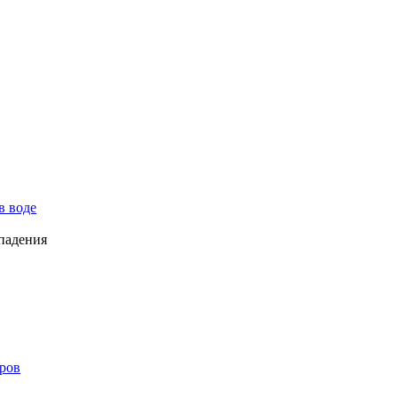
в воде
падения
ров