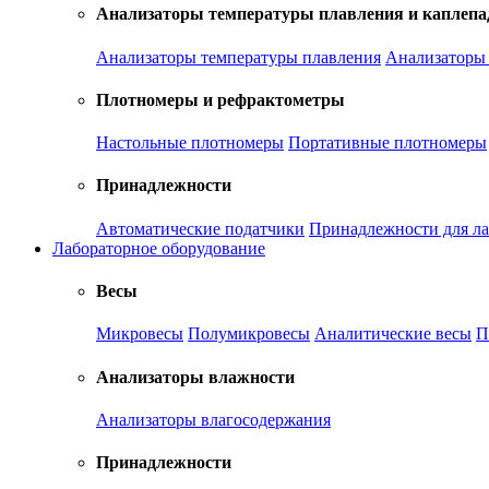
Анализаторы температуры плавления и каплепа
Анализаторы температуры плавления
Анализаторы 
Плотномеры и рефрактометры
Настольные плотномеры
Портативные плотномеры
Принадлежности
Автоматические податчики
Принадлежности для ла
Лабораторное оборудование
Весы
Микровесы
Полумикровесы
Аналитические весы
П
Анализаторы влажности
Анализаторы влагосодержания
Принадлежности