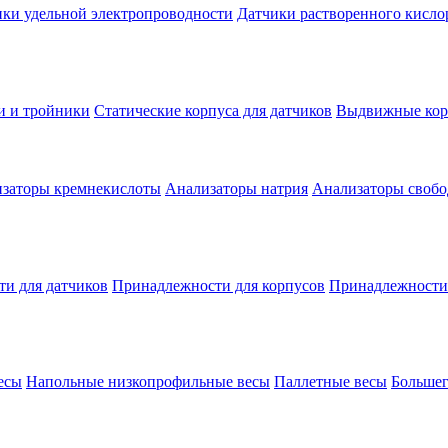
ки удельной электропроводности
Датчики растворенного кисло
и и тройники
Статические корпуса для датчиков
Выдвижные корп
заторы кремнекислоты
Анализаторы натрия
Анализаторы свобо
и для датчиков
Принадлежности для корпусов
Принадлежности
есы
Напольные низкопрофильные весы
Паллетные весы
Большег