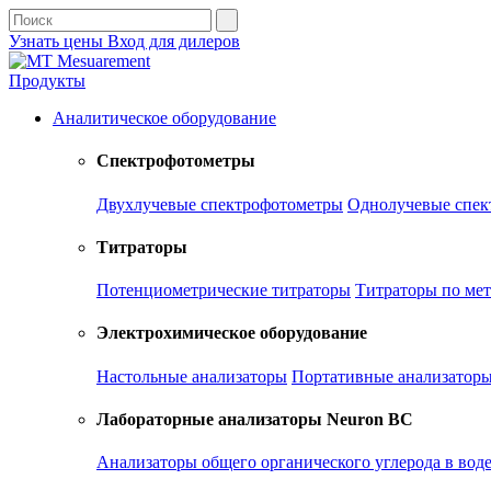
Узнать цены
Вход для дилеров
Продукты
Аналитическое оборудование
Спектрофотометры
Двухлучевые спектрофотометры
Однолучевые спек
Титраторы
Потенциометрические титраторы
Титраторы по ме
Электрохимическое оборудование
Настольные анализаторы
Портативные анализатор
Лабораторные анализаторы Neuron BC
Анализаторы общего органического углерода в вод