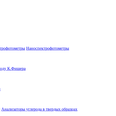
трофотометры
Наноспектрофотометры
тоду К.Фишера
ы
е
Анализаторы углерода в твердых образцах