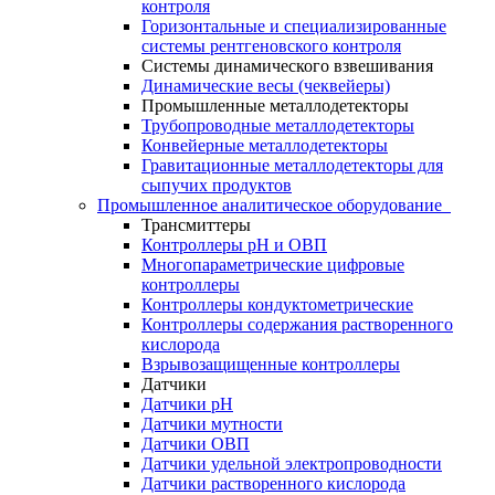
контроля
Горизонтальные и специализированные
системы рентгеновского контроля
Системы динамического взвешивания
Динамические весы (чеквейеры)
Промышленные металлодетекторы
Трубопроводные металлодетекторы
Конвейерные металлодетекторы
Гравитационные металлодетекторы для
сыпучих продуктов
Промышленное аналитическое оборудование
Трансмиттеры
Контроллеры рН и ОВП
Многопараметрические цифровые
контроллеры
Контроллеры кондуктометрические
Контроллеры содержания растворенного
кислорода
Взрывозащищенные контроллеры
Датчики
Датчики рН
Датчики мутности
Датчики ОВП
Датчики удельной электропроводности
Датчики растворенного кислорода