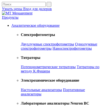
Узнать цены
Вход для дилеров
Продукты
Аналитическое оборудование
Спектрофотометры
Двухлучевые спектрофотометры
Однолучевые
спектрофотометры
Наноспектрофотометры
Титраторы
Потенциометрические титраторы
Титраторы по
методу К.Фишера
Электрохимическое оборудование
Настольные анализаторы
Портативные
анализаторы
Лабораторные анализаторы Neuron BC