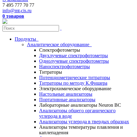
7 495 777 70 77
info@mt-cis.ru
0 товаров
Продукты
Аналитическое оборудование
Спектрофотометры
Двухлучевые спектрофотометры
Однолучевые спектрофотометры
Наноспектрофотометры
Титраторы
Потенциометрические титраторы
Титраторы по методу К.Фишера
Электрохимическое оборудование
Настольные анализаторы
Портативные анализаторы
Лабораторные анализаторы Neuron BC
Анализаторы общего органического
углерода в воде
Анализаторы углерода в твердых образцах
Анализаторы температуры плавления и
каплепадения