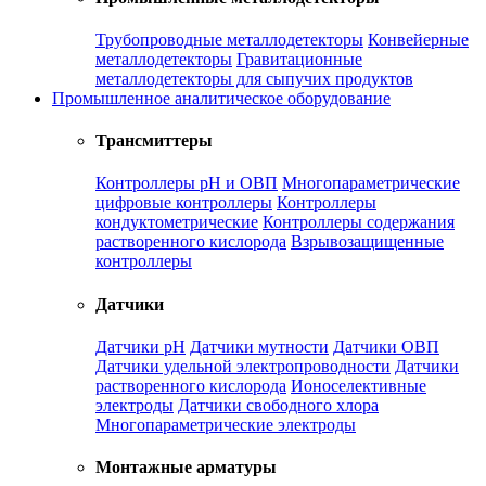
Трубопроводные металлодетекторы
Конвейерные
металлодетекторы
Гравитационные
металлодетекторы для сыпучих продуктов
Промышленное аналитическое оборудование
Трансмиттеры
Контроллеры рН и ОВП
Многопараметрические
цифровые контроллеры
Контроллеры
кондуктометрические
Контроллеры содержания
растворенного кислорода
Взрывозащищенные
контроллеры
Датчики
Датчики рН
Датчики мутности
Датчики ОВП
Датчики удельной электропроводности
Датчики
растворенного кислорода
Ионоселективные
электроды
Датчики свободного хлора
Многопараметрические электроды
Монтажные арматуры