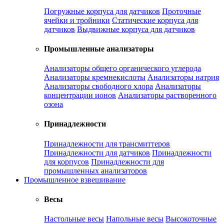
Погружные корпуса для датчиков
Проточные
ячейки и тройники
Статические корпуса для
датчиков
Выдвижные корпуса для датчиков
Промышленные анализаторы
Анализаторы общего органического углерода
Анализаторы кремнекислоты
Анализаторы натрия
Анализаторы свободного хлора
Анализаторы
концентрации ионов
Анализаторы растворенного
озона
Принадлежности
Принадлежности для трансмиттеров
Принадлежности для датчиков
Принадлежности
для корпусов
Принадлежности для
промышленных анализаторов
Промышленное взвешивание
Весы
Настольные весы
Напольные весы
Высокоточные