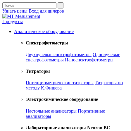
Узнать цены
Вход для дилеров
Продукты
Аналитическое оборудование
Спектрофотометры
Двухлучевые спектрофотометры
Однолучевые
спектрофотометры
Наноспектрофотометры
Титраторы
Потенциометрические титраторы
Титраторы по
методу К.Фишера
Электрохимическое оборудование
Настольные анализаторы
Портативные
анализаторы
Лабораторные анализаторы Neuron BC