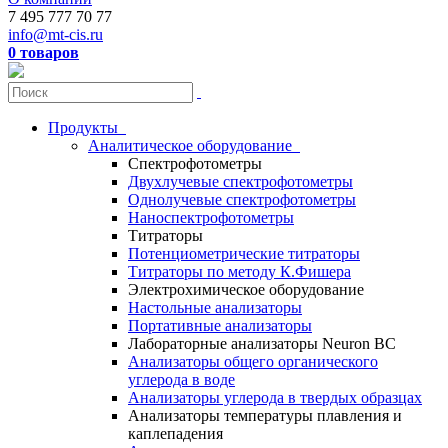
7 495 777 70 77
info@mt-cis.ru
0 товаров
Продукты
Аналитическое оборудование
Спектрофотометры
Двухлучевые спектрофотометры
Однолучевые спектрофотометры
Наноспектрофотометры
Титраторы
Потенциометрические титраторы
Титраторы по методу К.Фишера
Электрохимическое оборудование
Настольные анализаторы
Портативные анализаторы
Лабораторные анализаторы Neuron BC
Анализаторы общего органического
углерода в воде
Анализаторы углерода в твердых образцах
Анализаторы температуры плавления и
каплепадения