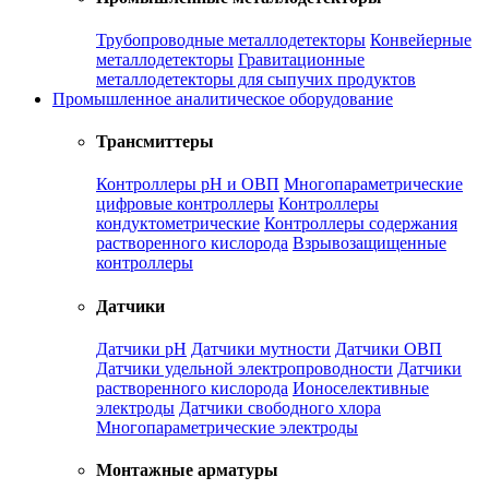
Трубопроводные металлодетекторы
Конвейерные
металлодетекторы
Гравитационные
металлодетекторы для сыпучих продуктов
Промышленное аналитическое оборудование
Трансмиттеры
Контроллеры рН и ОВП
Многопараметрические
цифровые контроллеры
Контроллеры
кондуктометрические
Контроллеры содержания
растворенного кислорода
Взрывозащищенные
контроллеры
Датчики
Датчики рН
Датчики мутности
Датчики ОВП
Датчики удельной электропроводности
Датчики
растворенного кислорода
Ионоселективные
электроды
Датчики свободного хлора
Многопараметрические электроды
Монтажные арматуры