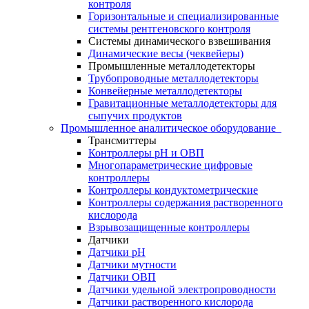
контроля
Горизонтальные и специализированные
системы рентгеновского контроля
Системы динамического взвешивания
Динамические весы (чеквейеры)
Промышленные металлодетекторы
Трубопроводные металлодетекторы
Конвейерные металлодетекторы
Гравитационные металлодетекторы для
сыпучих продуктов
Промышленное аналитическое оборудование
Трансмиттеры
Контроллеры рН и ОВП
Многопараметрические цифровые
контроллеры
Контроллеры кондуктометрические
Контроллеры содержания растворенного
кислорода
Взрывозащищенные контроллеры
Датчики
Датчики рН
Датчики мутности
Датчики ОВП
Датчики удельной электропроводности
Датчики растворенного кислорода