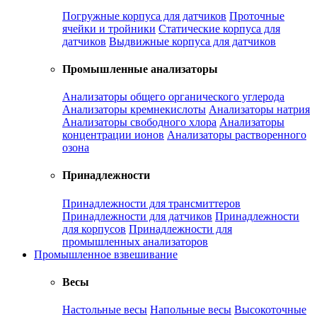
Погружные корпуса для датчиков
Проточные
ячейки и тройники
Статические корпуса для
датчиков
Выдвижные корпуса для датчиков
Промышленные анализаторы
Анализаторы общего органического углерода
Анализаторы кремнекислоты
Анализаторы натрия
Анализаторы свободного хлора
Анализаторы
концентрации ионов
Анализаторы растворенного
озона
Принадлежности
Принадлежности для трансмиттеров
Принадлежности для датчиков
Принадлежности
для корпусов
Принадлежности для
промышленных анализаторов
Промышленное взвешивание
Весы
Настольные весы
Напольные весы
Высокоточные