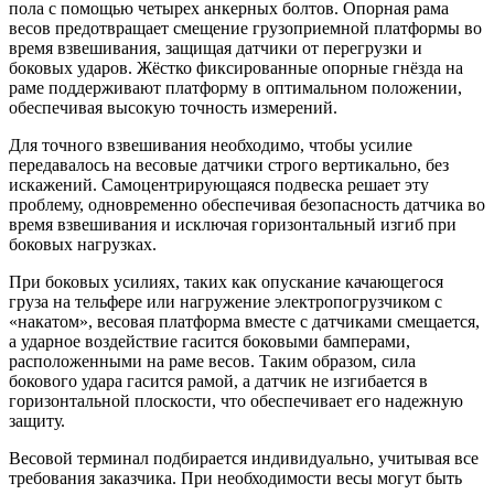
пола с помощью четырех анкерных болтов. Опорная рама
весов предотвращает смещение грузоприемной платформы во
время взвешивания, защищая датчики от перегрузки и
боковых ударов. Жёстко фиксированные опорные гнёзда на
раме поддерживают платформу в оптимальном положении,
обеспечивая высокую точность измерений.
Для точного взвешивания необходимо, чтобы усилие
передавалось на весовые датчики строго вертикально, без
искажений. Самоцентрирующаяся подвеска решает эту
проблему, одновременно обеспечивая безопасность датчика во
время взвешивания и исключая горизонтальный изгиб при
боковых нагрузках.
При боковых усилиях, таких как опускание качающегося
груза на тельфере или нагружение электропогрузчиком с
«накатом», весовая платформа вместе с датчиками смещается,
а ударное воздействие гасится боковыми бамперами,
расположенными на раме весов. Таким образом, сила
бокового удара гасится рамой, а датчик не изгибается в
горизонтальной плоскости, что обеспечивает его надежную
защиту.
Весовой терминал подбирается индивидуально, учитывая все
требования заказчика. При необходимости весы могут быть