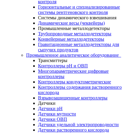
контроля
Горизонтальные и специализированные
системы рентгеновского контроля
Системы динамического взвешивания
Динамические весы (чеквейеры)
Промышленные металлодетекторы
Трубопроводные металлодетекторы
Конвейерные металлодетекторы
Гравитационные металлодетекторы для
сыпучих продуктов
Промышленное аналитическое оборудование
Трансмиттеры
Контроллеры рН и ОВП
Многопараметрические цифровые
контроллеры
Контроллеры кондуктометрические
Контроллеры содержания растворенного
кислорода
Взрывозащищенные контроллеры
Датчики
Датчики рН
Датчики мутности
Датчики ОВП
Датчики удельной электропроводности
Датчики растворенного кислорода