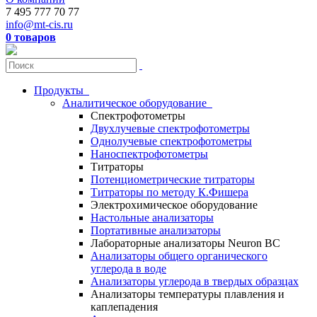
7 495 777 70 77
info@mt-cis.ru
0 товаров
Продукты
Аналитическое оборудование
Спектрофотометры
Двухлучевые спектрофотометры
Однолучевые спектрофотометры
Наноспектрофотометры
Титраторы
Потенциометрические титраторы
Титраторы по методу К.Фишера
Электрохимическое оборудование
Настольные анализаторы
Портативные анализаторы
Лабораторные анализаторы Neuron BC
Анализаторы общего органического
углерода в воде
Анализаторы углерода в твердых образцах
Анализаторы температуры плавления и
каплепадения