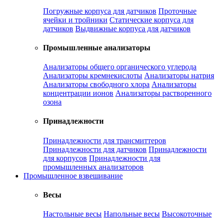
Погружные корпуса для датчиков
Проточные
ячейки и тройники
Статические корпуса для
датчиков
Выдвижные корпуса для датчиков
Промышленные анализаторы
Анализаторы общего органического углерода
Анализаторы кремнекислоты
Анализаторы натрия
Анализаторы свободного хлора
Анализаторы
концентрации ионов
Анализаторы растворенного
озона
Принадлежности
Принадлежности для трансмиттеров
Принадлежности для датчиков
Принадлежности
для корпусов
Принадлежности для
промышленных анализаторов
Промышленное взвешивание
Весы
Настольные весы
Напольные весы
Высокоточные