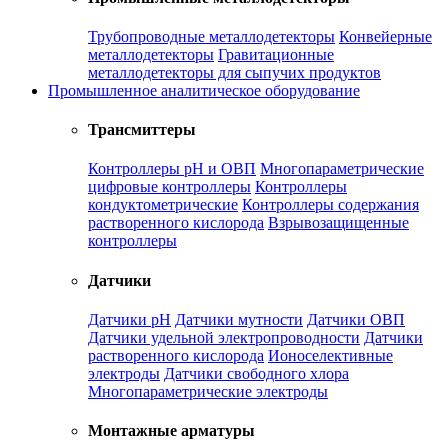
Трубопроводные металлодетекторы
Конвейерные
металлодетекторы
Гравитационные
металлодетекторы для сыпучих продуктов
Промышленное аналитическое оборудование
Трансмиттеры
Контроллеры рН и ОВП
Многопараметрические
цифровые контроллеры
Контроллеры
кондуктометрические
Контроллеры содержания
растворенного кислорода
Взрывозащищенные
контроллеры
Датчики
Датчики рН
Датчики мутности
Датчики ОВП
Датчики удельной электропроводности
Датчики
растворенного кислорода
Ионоселективные
электроды
Датчики свободного хлора
Многопараметрические электроды
Монтажные арматуры