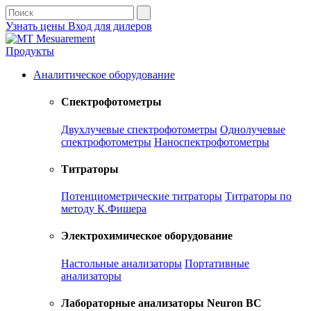
Узнать цены
Вход для дилеров
Продукты
Аналитическое оборудование
Спектрофотометры
Двухлучевые спектрофотометры
Однолучевые
спектрофотометры
Наноспектрофотометры
Титраторы
Потенциометрические титраторы
Титраторы по
методу К.Фишера
Электрохимическое оборудование
Настольные анализаторы
Портативные
анализаторы
Лабораторные анализаторы Neuron BC