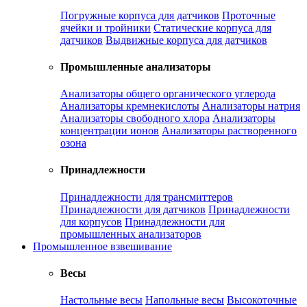
Погружные корпуса для датчиков
Проточные
ячейки и тройники
Статические корпуса для
датчиков
Выдвижные корпуса для датчиков
Промышленные анализаторы
Анализаторы общего органического углерода
Анализаторы кремнекислоты
Анализаторы натрия
Анализаторы свободного хлора
Анализаторы
концентрации ионов
Анализаторы растворенного
озона
Принадлежности
Принадлежности для трансмиттеров
Принадлежности для датчиков
Принадлежности
для корпусов
Принадлежности для
промышленных анализаторов
Промышленное взвешивание
Весы
Настольные весы
Напольные весы
Высокоточные