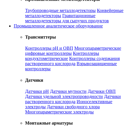
Трубопроводные металлодетекторы
Конвейерные
металлодетекторы
Гравитационные
металлодетекторы для сыпучих продуктов
Промышленное аналитическое оборудование
Трансмиттеры
Контроллеры рН и ОВП
Многопараметрические
цифровые контроллеры
Контроллеры
кондуктометрические
Контроллеры содержания
растворенного кислорода
Взрывозащищенные
контроллеры
Датчики
Датчики рН
Датчики мутности
Датчики ОВП
Датчики удельной электропроводности
Датчики
растворенного кислорода
Ионоселективные
электроды
Датчики свободного хлора
Многопараметрические электроды
Монтажные арматуры