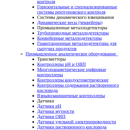
контроля
Горизонтальные и специализированные
системы рентгеновского контроля
Системы динамического взвешивания
Динамические весы (чеквейеры)
Промышленные металлодетекторы
Трубопроводные металлодетекторы
Конвейерные металлодетекторы
Гравитационные металлодетекторы для
сыпучих продуктов
Промышленное аналитическое оборудование
Трансмиттеры
Контроллеры рН и ОВП
Многопараметрические цифровые
контроллеры
Контроллеры кондуктометрические
Контроллеры содержания растворенного
кислорода
Взрывозащищенные контроллеры
Датчики
Датчики рН
Датчики мутности
Датчики ОВП
Датчики удельной электропроводности
Датчики растворенного кислорода