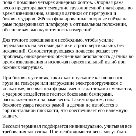
пола с помощью четырех анкерных болтов. Опорная рама
весов предотвращает смещение грузоприемной платформы во
время взвешивания, защищая датчики от перегрузки и
боковых ударов. Жёстко фиксированные опорные гнёзда на
раме поддерживают платформу в оптимальном положении,
обеспечивая высокую точность измерений.
Для точного взвешивания необходимо, чтобы усилие
передавалось на весовые датчики строго вертикально, без
искажений. Самоцентрирующаяся подвеска решает эту
проблему, одновременно обеспечивая безопасность датчика во
время взвешивания и исключая горизонтальный изгиб при
боковых нагрузках.
При боковых усилиях, таких как опускание качающегося
груза на тельфере или нагружение электропогрузчиком с
«накатом», весовая платформа вместе с датчиками смещается,
а ударное воздействие гасится боковыми бамперами,
расположенными на раме весов. Таким образом, сила
бокового удара гасится рамой, а датчик не изгибается в
горизонтальной плоскости, что обеспечивает его надежную
защиту.
Весовой терминал подбирается индивидуально, учитывая все
требования заказчика. При необходимости весы могут быть