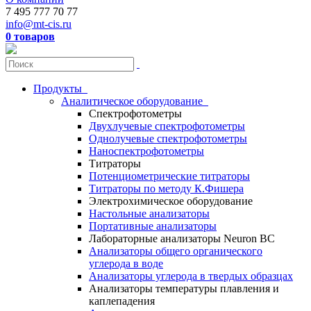
7 495 777 70 77
info@mt-cis.ru
0 товаров
Продукты
Аналитическое оборудование
Спектрофотометры
Двухлучевые спектрофотометры
Однолучевые спектрофотометры
Наноспектрофотометры
Титраторы
Потенциометрические титраторы
Титраторы по методу К.Фишера
Электрохимическое оборудование
Настольные анализаторы
Портативные анализаторы
Лабораторные анализаторы Neuron BC
Анализаторы общего органического
углерода в воде
Анализаторы углерода в твердых образцах
Анализаторы температуры плавления и
каплепадения