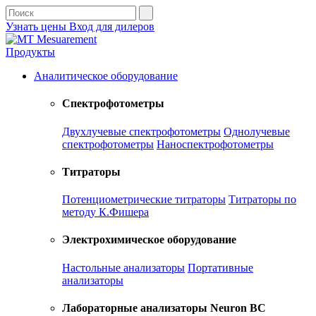
Узнать цены
Вход для дилеров
Продукты
Аналитическое оборудование
Спектрофотометры
Двухлучевые спектрофотометры
Однолучевые
спектрофотометры
Наноспектрофотометры
Титраторы
Потенциометрические титраторы
Титраторы по
методу К.Фишера
Электрохимическое оборудование
Настольные анализаторы
Портативные
анализаторы
Лабораторные анализаторы Neuron BC