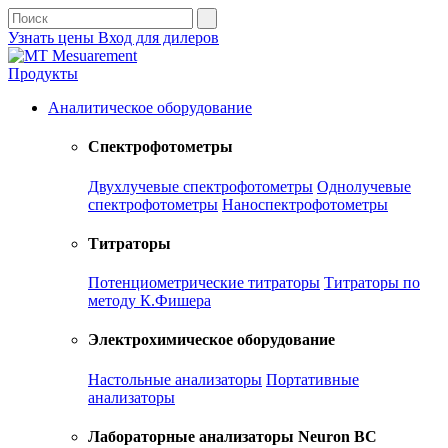
Узнать цены
Вход для дилеров
Продукты
Аналитическое оборудование
Спектрофотометры
Двухлучевые спектрофотометры
Однолучевые
спектрофотометры
Наноспектрофотометры
Титраторы
Потенциометрические титраторы
Титраторы по
методу К.Фишера
Электрохимическое оборудование
Настольные анализаторы
Портативные
анализаторы
Лабораторные анализаторы Neuron BC