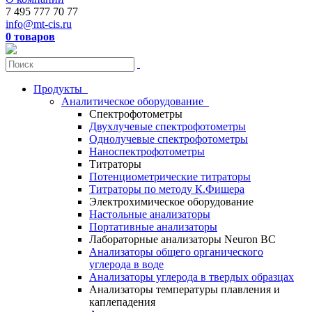
7 495 777 70 77
info@mt-cis.ru
0 товаров
Продукты
Аналитическое оборудование
Спектрофотометры
Двухлучевые спектрофотометры
Однолучевые спектрофотометры
Наноспектрофотометры
Титраторы
Потенциометрические титраторы
Титраторы по методу К.Фишера
Электрохимическое оборудование
Настольные анализаторы
Портативные анализаторы
Лабораторные анализаторы Neuron BC
Анализаторы общего органического
углерода в воде
Анализаторы углерода в твердых образцах
Анализаторы температуры плавления и
каплепадения