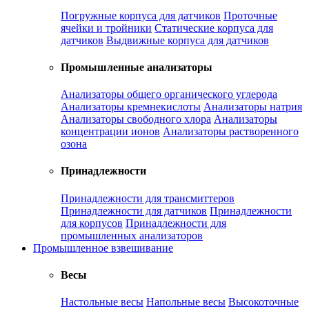
Погружные корпуса для датчиков
Проточные
ячейки и тройники
Статические корпуса для
датчиков
Выдвижные корпуса для датчиков
Промышленные анализаторы
Анализаторы общего органического углерода
Анализаторы кремнекислоты
Анализаторы натрия
Анализаторы свободного хлора
Анализаторы
концентрации ионов
Анализаторы растворенного
озона
Принадлежности
Принадлежности для трансмиттеров
Принадлежности для датчиков
Принадлежности
для корпусов
Принадлежности для
промышленных анализаторов
Промышленное взвешивание
Весы
Настольные весы
Напольные весы
Высокоточные