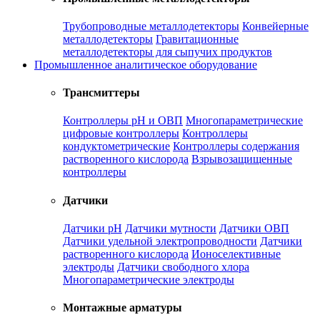
Трубопроводные металлодетекторы
Конвейерные
металлодетекторы
Гравитационные
металлодетекторы для сыпучих продуктов
Промышленное аналитическое оборудование
Трансмиттеры
Контроллеры рН и ОВП
Многопараметрические
цифровые контроллеры
Контроллеры
кондуктометрические
Контроллеры содержания
растворенного кислорода
Взрывозащищенные
контроллеры
Датчики
Датчики рН
Датчики мутности
Датчики ОВП
Датчики удельной электропроводности
Датчики
растворенного кислорода
Ионоселективные
электроды
Датчики свободного хлора
Многопараметрические электроды
Монтажные арматуры