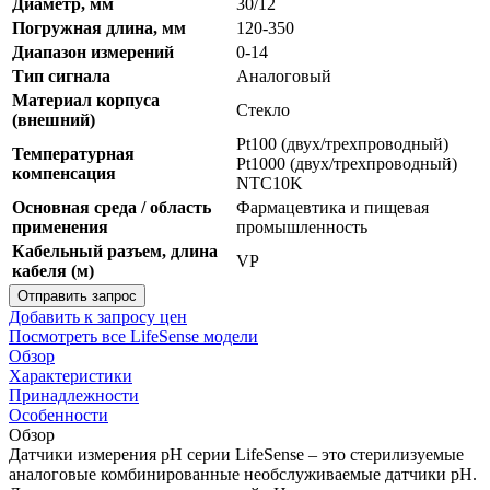
Диаметр, мм
30/12
Погружная длина, мм
120-350
Диапазон измерений
0-14
Тип сигнала
Аналоговый
Материал корпуса
Стекло
(внешний)
Pt100 (двух/трехпроводный)
Температурная
Pt1000 (двух/трехпроводный)
компенсация
NTC10K
Основная среда / область
Фармацевтика и пищевая
применения
промышленность
Кабельный разъем, длина
VP
кабеля (м)
Отправить запрос
Добавить к запросу цен
Посмотреть все LifeSense модели
Обзор
Характеристики
Принадлежности
Особенности
Обзор
Датчики измерения рН серии LifeSense – это стерилизуемые
аналоговые комбинированные необслуживаемые датчики рН.