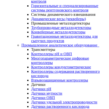
контроля
Горизонтальные и специализированные
системы рентгеновского контроля
Системы динамического взвешивания
Динамические весы (чеквейеры)
Промышленные металлодетекторы
Трубопроводные металлодетекторы
Конвейерные металлодетекторы
Гравитационные металлодетекторы для
сыпучих продуктов
Промышленное аналитическое оборудование
Трансмиттеры
Контроллеры рН и ОВП
Многопараметрические цифровые
контроллеры
Контроллеры кондуктометрические
Контроллеры содержания растворенного
кислорода
Взрывозащищенные контроллеры
Датчики
Датчики рН
Датчики мутности
Датчики ОВП
Датчики удельной электропроводности
Датчики растворенного кислорода