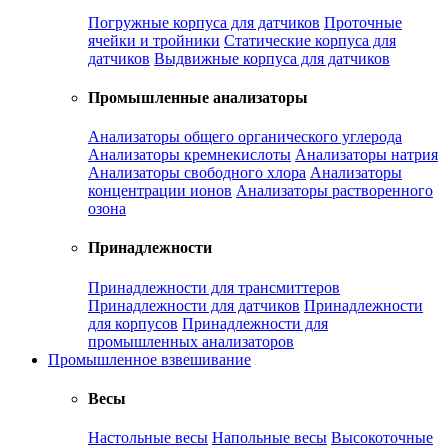
Погружные корпуса для датчиков
Проточные
ячейки и тройники
Статические корпуса для
датчиков
Выдвижные корпуса для датчиков
Промышленные анализаторы
Анализаторы общего органического углерода
Анализаторы кремнекислоты
Анализаторы натрия
Анализаторы свободного хлора
Анализаторы
концентрации ионов
Анализаторы растворенного
озона
Принадлежности
Принадлежности для трансмиттеров
Принадлежности для датчиков
Принадлежности
для корпусов
Принадлежности для
промышленных анализаторов
Промышленное взвешивание
Весы
Настольные весы
Напольные весы
Высокоточные