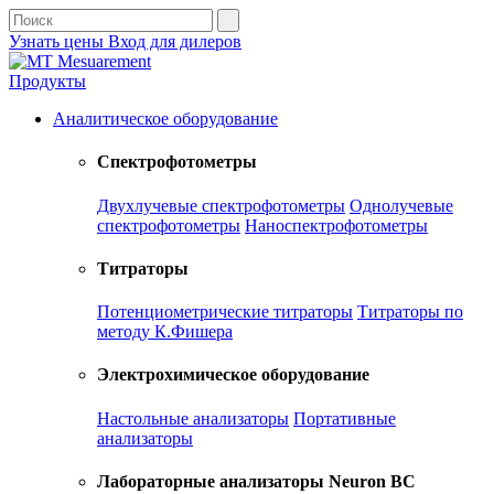
Узнать цены
Вход для дилеров
Продукты
Аналитическое оборудование
Спектрофотометры
Двухлучевые спектрофотометры
Однолучевые
спектрофотометры
Наноспектрофотометры
Титраторы
Потенциометрические титраторы
Титраторы по
методу К.Фишера
Электрохимическое оборудование
Настольные анализаторы
Портативные
анализаторы
Лабораторные анализаторы Neuron BC