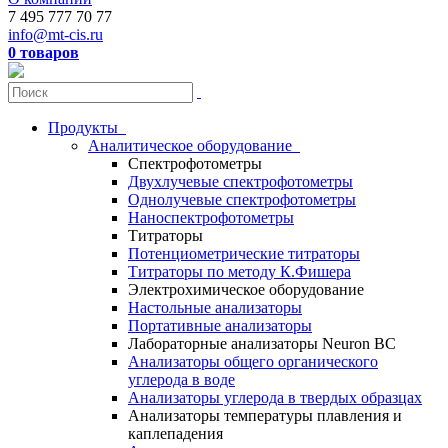
7 495 777 70 77
info@mt-cis.ru
0 товаров
Продукты
Аналитическое оборудование
Спектрофотометры
Двухлучевые спектрофотометры
Однолучевые спектрофотометры
Наноспектрофотометры
Титраторы
Потенциометрические титраторы
Титраторы по методу К.Фишера
Электрохимическое оборудование
Настольные анализаторы
Портативные анализаторы
Лабораторные анализаторы Neuron BC
Анализаторы общего органического
углерода в воде
Анализаторы углерода в твердых образцах
Анализаторы температуры плавления и
каплепадения