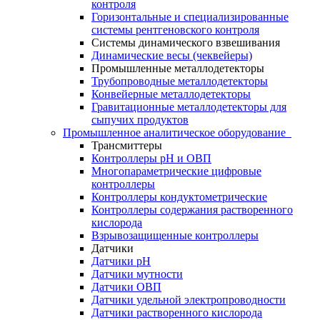
контроля
Горизонтальные и специализированные
системы рентгеновского контроля
Системы динамического взвешивания
Динамические весы (чеквейеры)
Промышленные металлодетекторы
Трубопроводные металлодетекторы
Конвейерные металлодетекторы
Гравитационные металлодетекторы для
сыпучих продуктов
Промышленное аналитическое оборудование
Трансмиттеры
Контроллеры рН и ОВП
Многопараметрические цифровые
контроллеры
Контроллеры кондуктометрические
Контроллеры содержания растворенного
кислорода
Взрывозащищенные контроллеры
Датчики
Датчики рН
Датчики мутности
Датчики ОВП
Датчики удельной электропроводности
Датчики растворенного кислорода