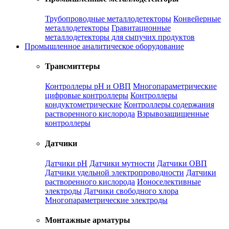
Трубопроводные металлодетекторы
Конвейерные
металлодетекторы
Гравитационные
металлодетекторы для сыпучих продуктов
Промышленное аналитическое оборудование
Трансмиттеры
Контроллеры рН и ОВП
Многопараметрические
цифровые контроллеры
Контроллеры
кондуктометрические
Контроллеры содержания
растворенного кислорода
Взрывозащищенные
контроллеры
Датчики
Датчики рН
Датчики мутности
Датчики ОВП
Датчики удельной электропроводности
Датчики
растворенного кислорода
Ионоселективные
электроды
Датчики свободного хлора
Многопараметрические электроды
Монтажные арматуры