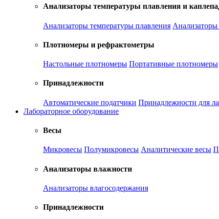
Анализаторы температуры плавления и каплепа
Анализаторы температуры плавления
Анализаторы 
Плотномеры и рефрактометры
Настольные плотномеры
Портативные плотномеры
Принадлежности
Автоматические податчики
Принадлежности для ла
Лабораторное оборудование
Весы
Микровесы
Полумикровесы
Аналитические весы
П
Анализаторы влажности
Анализаторы влагосодержания
Принадлежности