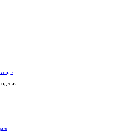
в воде
падения
ров