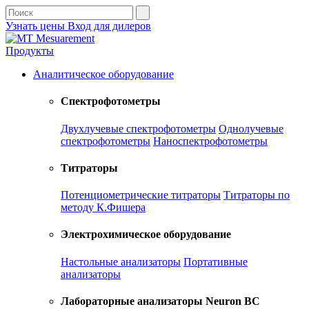
Узнать цены
Вход для дилеров
Продукты
Аналитическое оборудование
Спектрофотометры
Двухлучевые спектрофотометры
Однолучевые
спектрофотометры
Наноспектрофотометры
Титраторы
Потенциометрические титраторы
Титраторы по
методу К.Фишера
Электрохимическое оборудование
Настольные анализаторы
Портативные
анализаторы
Лабораторные анализаторы Neuron BC