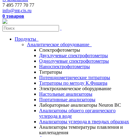
7 495 777 70 77
info@mt-cis.ru
0 товаров
Продукты
Аналитическое оборудование
Спектрофотометры
Двухлучевые спектрофотометры
Однолучевые спектрофотометры
Наноспектрофотометры
Титраторы
Потенциометрические титраторы
Титраторы по методу К.Фишера
Электрохимическое оборудование
Настольные анализаторы
Портативные анализаторы
Лабораторные анализаторы Neuron BC
Анализаторы общего органического
углерода в воде
Анализаторы углерода в твердых образцах
Анализаторы температуры плавления и
каплепадения