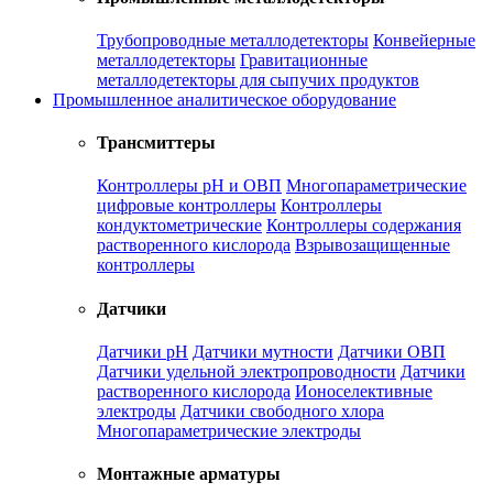
Трубопроводные металлодетекторы
Конвейерные
металлодетекторы
Гравитационные
металлодетекторы для сыпучих продуктов
Промышленное аналитическое оборудование
Трансмиттеры
Контроллеры рН и ОВП
Многопараметрические
цифровые контроллеры
Контроллеры
кондуктометрические
Контроллеры содержания
растворенного кислорода
Взрывозащищенные
контроллеры
Датчики
Датчики рН
Датчики мутности
Датчики ОВП
Датчики удельной электропроводности
Датчики
растворенного кислорода
Ионоселективные
электроды
Датчики свободного хлора
Многопараметрические электроды
Монтажные арматуры