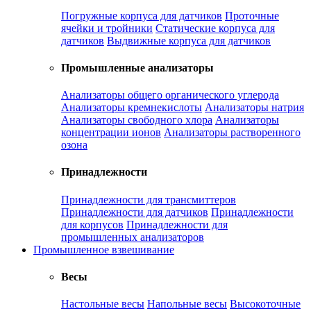
Погружные корпуса для датчиков
Проточные
ячейки и тройники
Статические корпуса для
датчиков
Выдвижные корпуса для датчиков
Промышленные анализаторы
Анализаторы общего органического углерода
Анализаторы кремнекислоты
Анализаторы натрия
Анализаторы свободного хлора
Анализаторы
концентрации ионов
Анализаторы растворенного
озона
Принадлежности
Принадлежности для трансмиттеров
Принадлежности для датчиков
Принадлежности
для корпусов
Принадлежности для
промышленных анализаторов
Промышленное взвешивание
Весы
Настольные весы
Напольные весы
Высокоточные