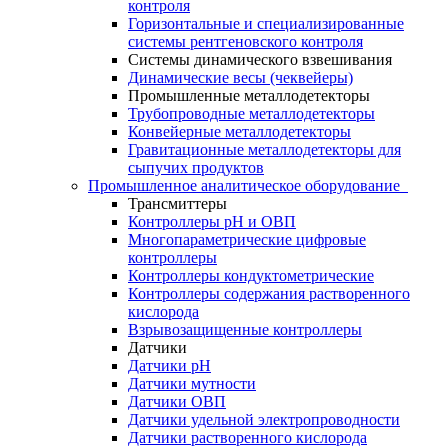
контроля
Горизонтальные и специализированные
системы рентгеновского контроля
Системы динамического взвешивания
Динамические весы (чеквейеры)
Промышленные металлодетекторы
Трубопроводные металлодетекторы
Конвейерные металлодетекторы
Гравитационные металлодетекторы для
сыпучих продуктов
Промышленное аналитическое оборудование
Трансмиттеры
Контроллеры рН и ОВП
Многопараметрические цифровые
контроллеры
Контроллеры кондуктометрические
Контроллеры содержания растворенного
кислорода
Взрывозащищенные контроллеры
Датчики
Датчики рН
Датчики мутности
Датчики ОВП
Датчики удельной электропроводности
Датчики растворенного кислорода